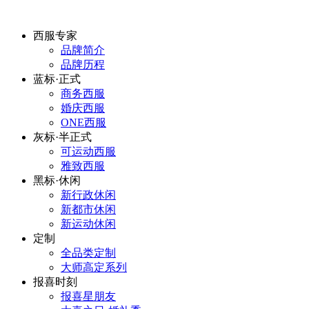
西服专家
品牌简介
品牌历程
蓝标·正式
商务西服
婚庆西服
ONE西服
灰标·半正式
可运动西服
雅致西服
黑标·休闲
新行政休闲
新都市休闲
新运动休闲
定制
全品类定制
大师高定系列
报喜时刻
报喜星朋友