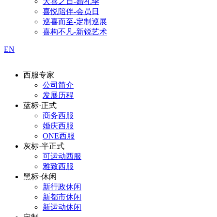
大喜之日-婚礼季
喜悦陪伴-会员日
巡喜而至-定制巡展
喜构不凡-新锐艺术
EN
西服专家
公司简介
发展历程
蓝标·正式
商务西服
婚庆西服
ONE西服
灰标·半正式
可运动西服
雅致西服
黑标·休闲
新行政休闲
新都市休闲
新运动休闲